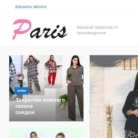
Заказать звонок
Женский трикотаж от
производителя
ЗИМА
Закрытие зимнего
сезона
скидки