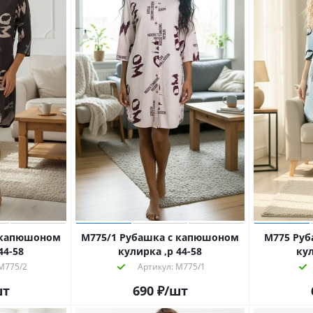
с капюшоном
М775/1 Рубашка с капюшоном
М775 Ру
44-58
кулирка ,р 44-58
кул
М775/2
Артикул: М775/1
шт
690
₽
/шт