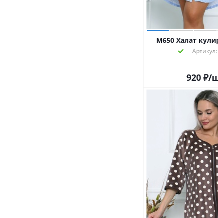
М650 Халат кулир
Артикул:
920
₽
/