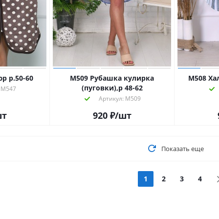
р р.50-60
М509 Рубашка кулирка
М508 Хал
(пуговки),р 48-62
 М547
Артикул: М509
шт
920
₽
/шт
Показать еще
1
2
3
4