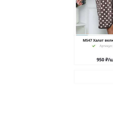
М547 Халат велю
Артикул:
950
₽
/