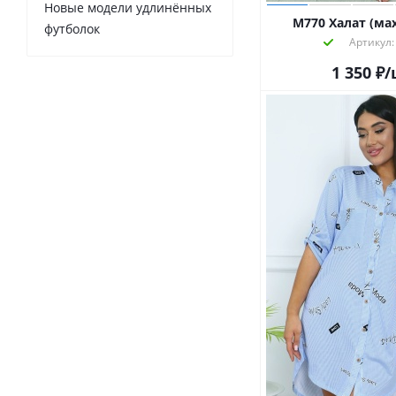
Новые модели удлинённых
М770 Халат (мах
футболок
Артикул:
1 350
₽
/