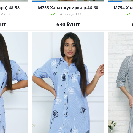
ра) 48-58
М755 Халат кулирка р.46-60
М754 Хал
 М770
Артикул: М755
шт
630
₽
/шт