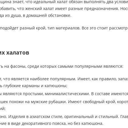
щина знает, что идеальный халат обязан выполнять два услов
добавить, что женский халат имеет разные предназначения. Носи
да из душа, в домашней обстановке.
подойдет разный крой, тип материалов. Все это стоит рассмотр
х халатов
ть на фасоны, среди которых самыми популярными являются:
т, что является наиболее популярным. Имеет, как правило, зап
ть глубокие карманы и капюшоны;
 являются простыми, минималистическими. В составе имеются 
ашек похожи на мужские рубашки. Имеют свободный крой, коро
ий;
оно. Изделия в азиатском стиле, оригинальный и стильный. Гл
ие в виде декоративного пояска, но без капюшона.