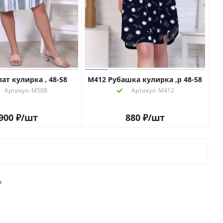
ат кулирка , 48-58
М412 Рубашка кулирка ,р 48-58
Артикул: М508
Артикул: М412
900
₽
/шт
880
₽
/шт