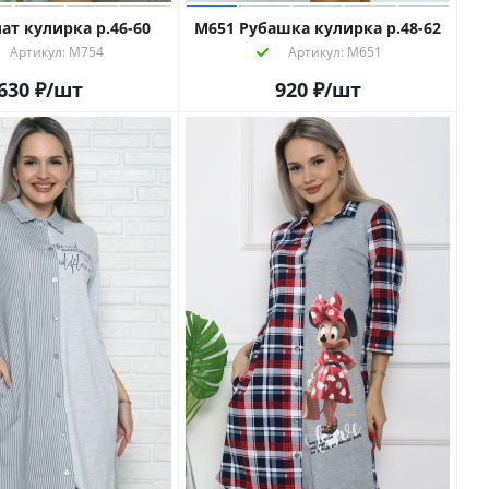
ат кулирка р.46-60
М651 Рубашка кулирка р.48-62
Артикул: М754
Артикул: М651
630
₽
/шт
920
₽
/шт