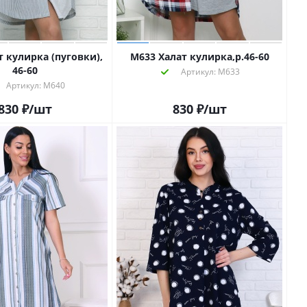
М633 Халат кулирка,р.46-60
46-60
Артикул: М633
Артикул: М640
830
₽
/шт
830
₽
/шт