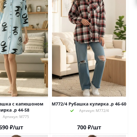
башка с капюшоном
М772/4 Рубашка кулирка ,р 46-60
ирка ,р 44-58
Артикул: М772/4
Артикул: М775
690
₽
/шт
700
₽
/шт