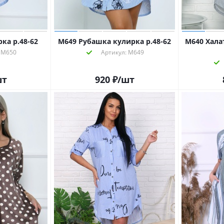
ка р.48-62
М649 Рубашка кулирка р.48-62
М640 Халат кулирка (пуговки),
 М650
Артикул: М649
шт
920
₽
/шт