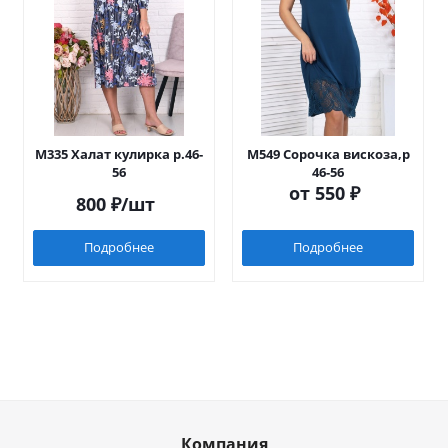
М335 Халат кулирка р.46-
М549 Сорочка вискоза,р
56
46-56
от
550 ₽
800
₽
/шт
Подробнее
Подробнее
Компания