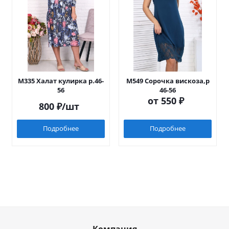
М335 Халат кулирка р.46-
М549 Сорочка вискоза,р
56
46-56
от
550 ₽
800
₽
/шт
Подробнее
Подробнее