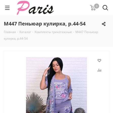
0
М447 Пеньюар кулирка, р.44-54
Главная
-
Каталог
-
Комплекты трикотажные
-
М447 Пеньюар
кулирка, р.44-54