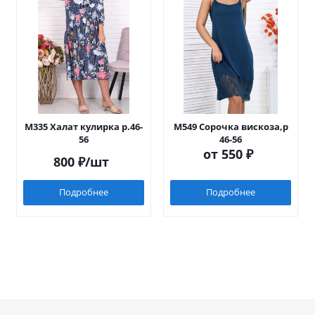
М335 Халат кулирка р.46-
М549 Сорочка вискоза,р
56
46-56
от
550 ₽
800
₽
/шт
Подробнее
Подробнее