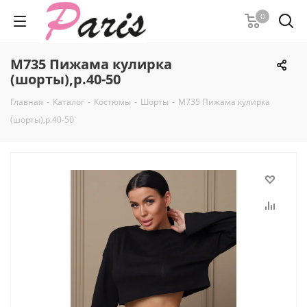
0
М735 Пижама кулирка
(шорты),р.40-50
Главная
-
Каталог
-
Костюмы
-
Шорты
-
М735 Пижама кулирка
(шорты),р.40-50