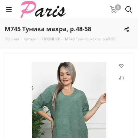
0
М745 Туника махра, р.48-58
Главная
-
Каталог
-
НОВИНКИ
-
М745 Туника махра, р.48-58