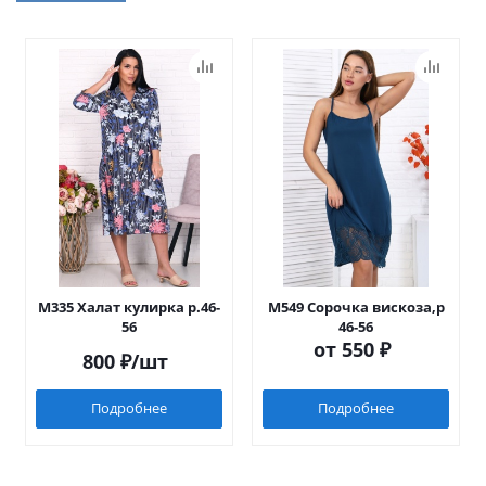
М335 Халат кулирка р.46-
М549 Сорочка вискоза,р
56
46-56
от
550 ₽
800
₽
/шт
Подробнее
Подробнее