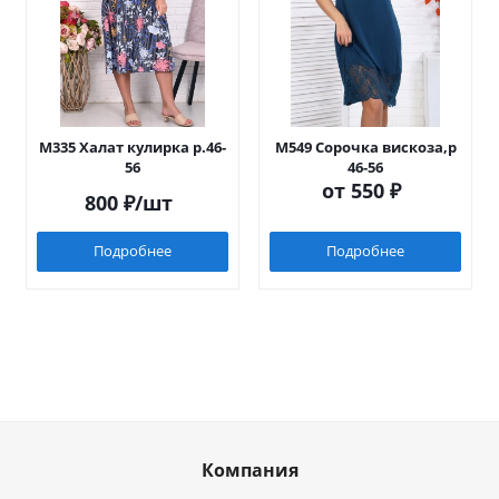
М335 Халат кулирка р.46-
М549 Сорочка вискоза,р
56
46-56
от
550 ₽
800
₽
/шт
Подробнее
Подробнее
Компания