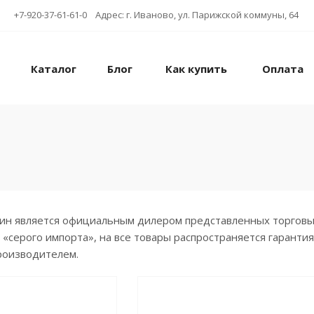
+7-920-37-61-61-0 Адрес: г. Иваново, ул. Парижской коммуны, 64
Каталог
Блог
Как купить
Оплата
н является официальным дилером представленных торговых 
 «серого импорта», на все товары распространяется гаранти
роизводителем.