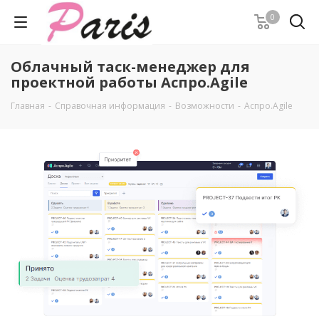
0
Облачный таск-менеджер для
проектной работы Аспро.Agile
Главная
-
Справочная информация
-
Возможности
-
Аспро.Agile